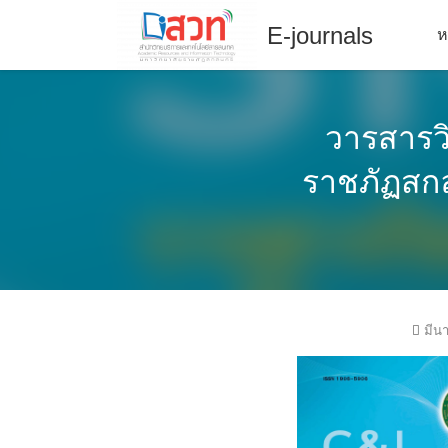
Skip
E-journals
ห
to
content
E-journal
คู่มือ
วารสารว
ติดต่อสอบถาม
ราชภัฏสกล
รายงานสถิติการเข้าใช้งานรายเดือน
หน้าหลัก
หมวดหมู่วารสาร
มีน